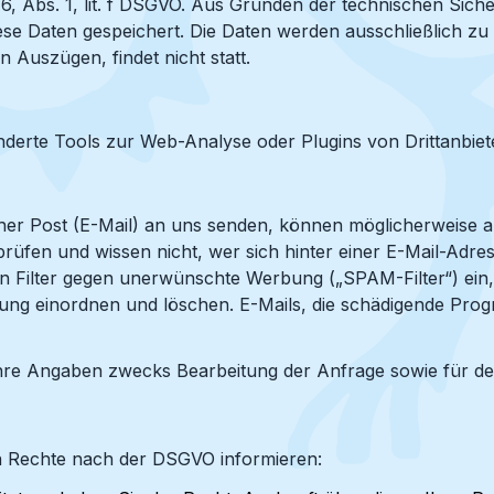
. 6, Abs. 1, lit. f DSGVO. Aus Gründen der technischen Sic
e Daten gespeichert. Die Daten werden ausschließlich zu 
 Auszügen, findet nicht statt.
erte Tools zur Web-Analyse oder Plugins von Drittanbiete
scher Post (E-Mail) an uns senden, können möglicherweise
rprüfen und wissen nicht, wer sich hinter einer E-Mail-Adr
zen Filter gegen unerwünschte Werbung („SPAM-Filter“) ein,
ung einordnen und löschen. E-Mails, die schädigende Prog
hre Angaben zwecks Bearbeitung der Anfrage sowie für den
n Rechte nach der DSGVO informieren: